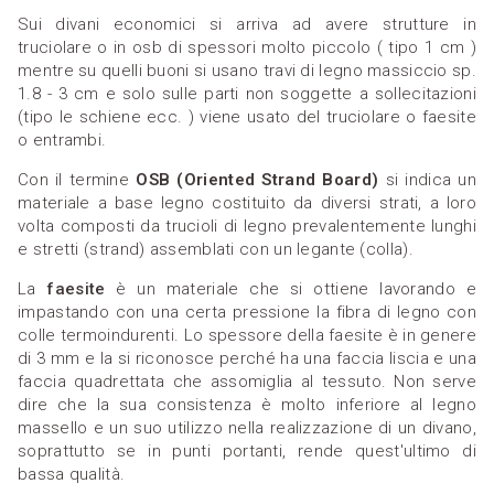
Sui divani economici si arriva ad avere strutture in
truciolare o in osb di spessori molto piccolo ( tipo 1 cm )
mentre su quelli buoni si usano travi di legno massiccio sp.
1.8 - 3 cm e solo sulle parti non soggette a sollecitazioni
(tipo le schiene ecc. ) viene usato del truciolare o faesite
o entrambi.
Con il termine
OSB (Oriented Strand Board)
si indica un
materiale a base legno costituito da diversi strati, a loro
volta composti da trucioli di legno prevalentemente lunghi
e stretti (strand) assemblati con un legante (colla).
La
faesite
è un materiale che si ottiene lavorando e
impastando con una certa pressione la fibra di legno con
colle termoindurenti. Lo spessore della faesite è in genere
di 3 mm e la si riconosce perché ha una faccia liscia e una
faccia quadrettata che assomiglia al tessuto. Non serve
dire che la sua consistenza è molto inferiore al legno
massello e un suo utilizzo nella realizzazione di un divano,
soprattutto se in punti portanti, rende quest'ultimo di
bassa qualità.