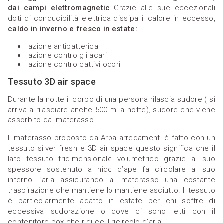
dai campi
elettromagnetici
.Grazie alle sue eccezionali
doti di conducibilità elettrica dissipa il calore in eccesso,
caldo in inverno e fresco in estat
e:
azione antibatterica
azione contro gli acari
azione contro cattivi odori
Tessuto 3D air space
Durante la notte il corpo di una persona rilascia sudore ( si
arriva a rilasciare anche 500 ml a notte), sudore che viene
assorbito dal materasso.
Il materasso proposto da Arpa arredamenti è fatto con un
tessuto silver fresh e 3D air space questo significa che il
lato tessuto tridimensionale volumetrico grazie al suo
spessore sostenuto a nido d’ape fa circolare al suo
interno l’aria assicurando al materasso una costante
traspirazione che mantiene lo mantiene asciutto. Il tessuto
è particolarmente adatto in estate per chi soffre di
eccessiva sudorazione o dove ci sono letti con il
contenitore box che riduce il ricircolo d'aria.